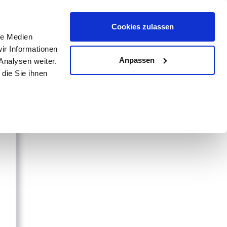
rechnung
Bauvorbescheid
Bauantrag
Unternehmen
Cookies zulassen
le Medien
Anmelden
Registrieren
ir Informationen
Anpassen
Analysen weiter.
die Sie ihnen